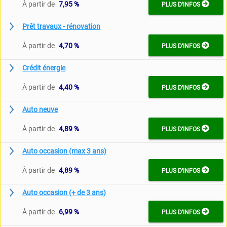

À partir de
7,95 %
PLUS D'INFOS
Prêt travaux - rénovation

À partir de
4,70 %
PLUS D'INFOS
Crédit énergie

À partir de
4,40 %
PLUS D'INFOS
Auto neuve

À partir de
4,89 %
PLUS D'INFOS
Auto occasion (max 3 ans)

À partir de
4,89 %
PLUS D'INFOS
Auto occasion (+ de 3 ans)

À partir de
6,99 %
PLUS D'INFOS